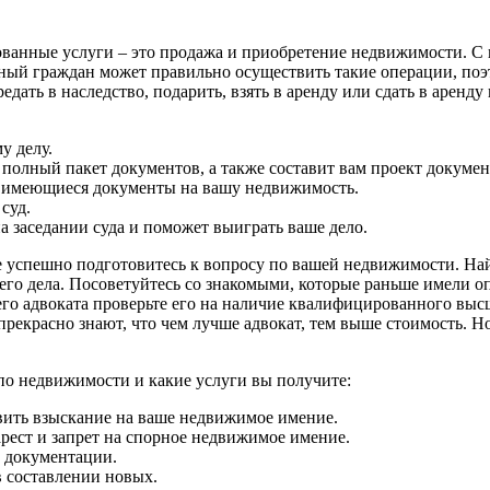
ванные услуги – это продажа и приобретение недвижимости. С 
ный граждан может правильно осуществить такие операции, поэ
редать в наследство, подарить, взять в аренду или сдать в арен
у делу.
полный пакет документов, а также составит вам проект докумен
е имеющиеся документы на вашу недвижимость.
суд.
на заседании суда и поможет выиграть ваше дело.
же успешно подготовитесь к вопросу по вашей недвижимости. На
его дела. Посоветуйтесь со знакомыми, которые раньше имели оп
шего адвоката проверьте его на наличие квалифицированного выс
 прекрасно знают, что чем лучше адвокат, тем выше стоимость. 
 по недвижимости и какие услуги вы получите:
вить взыскание на ваше недвижимое имение.
рест и запрет на спорное недвижимое имение.
 документации.
 составлении новых.