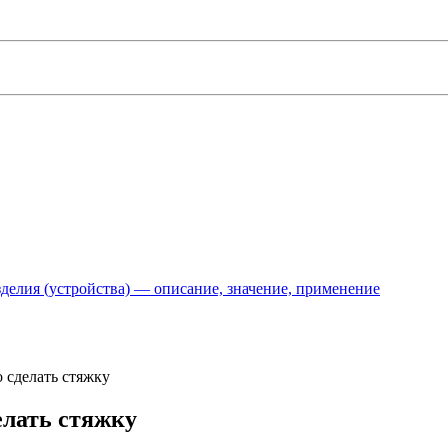
делия (устройства) — описание, значение, применение
о сделать стяжку
елать стяжку