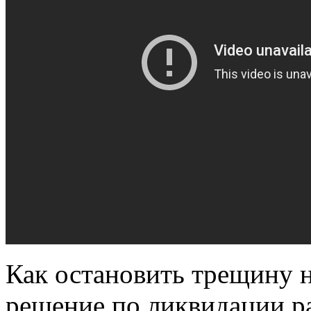
Как остановить трещину н
решение по ликвидации ра