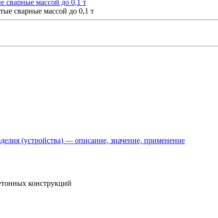
 сварные массой до 0,1 т
делия (устройства) — описание, значение, применение
етонных конструкций