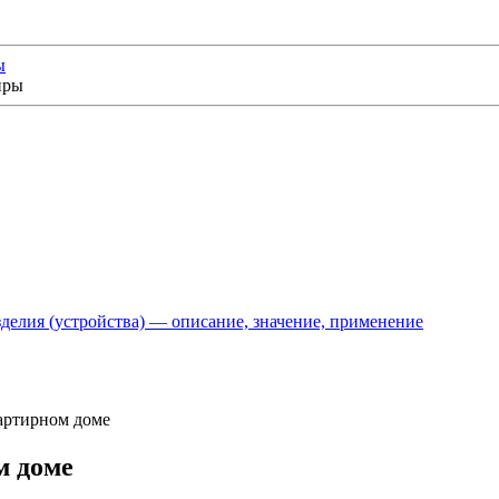
ы
делия (устройства) — описание, значение, применение
артирном доме
м доме