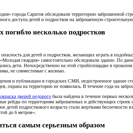
дия» города Саратов обследовали территорию заброшенной строй
ного доступа детей и подростков на заброшенную строительную
х погибло несколько подростков
опасность для детей и подростков, желающих играть в подобных
 «Молодая гвардия» самостоятельно обследовали здание. По да
ались дети. Непосредственно на этой стройплощадке в прошлом 
авмы, не совместимые с жизнью.
дения и публикации в городских СМИ, недостроенное здание сто
ев, охрана на территории не появилась. В течение года на забр
окраска дверей недорого
была найдена в течение первых нескол
ые рейды по территориям заброшенных и действующих строек г
ое детей подросткового возраста стали жертвами беспечности в
ой до 6 метров».
яться самым серьезным образом