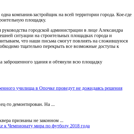
одна компания-застройщик на всей территории города. Кое-где
троительную площадку.
 руководства городской администрации в лице Александра
нешней ситуации на строительных площадках города и
читываем, что наши письма смогут повлиять на сложившуюся
еобходимо тщательно перекрыть все возможные доступы к
жа заброшенного здания и обтянули всю площадку
оенного училища в Опочке проведут не дожидаясь решения
ц-то демонтирован. На ...
вера признаны не законном ...
ке к Чемпионату мира по футболу 2018 года