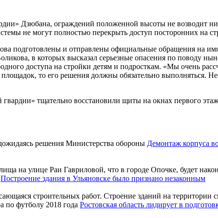
рдии» Дзюбана, ограждений положенной высоты не возводит ни 
истемы не могут полностью перекрыть доступ посторонних на с
ова подготовлены и отправлены официальные обращения на имя
оликова, в которых высказал серьезные опасения по поводу ны
дного доступа на стройки детям и подросткам. «Мы очень расс
 площадок, то его решения должны обязательно выполняться. Н
й гвардии» тщательно восстановили щиты на окнах первого эта
Демонтаж корпуса в
 на улице Раи Гавриловой, что в городе Опочке, будет наконе
Построение здания в Ульяновске было признано незаконным
ающаяся строительных работ. Строение зданий на территории ск
Ростовская область лидирует в подготов