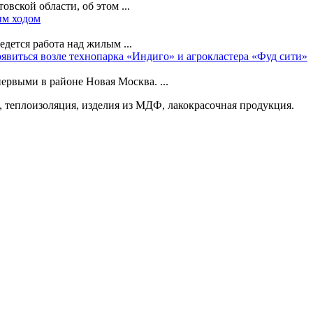
вской области, об этом ...
ым ходом
дется работа над жилым ...
явиться возле технопарка «Индиго» и агрокластера «Фуд сити»
ервыми в районе Новая Москва. ...
 теплоизоляция, изделия из МДФ, лакокрасочная продукция.