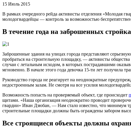
15 Июль 2015
В рамках очередного рейда активисты отделения «Молодая гвар
молодогвардейцы — контроль за возможностью беспрепятствен
В течение года на заброшенных стройка
Заброшенные здания на улицах города представляют серьезную 
пробраться на строительную площадку, — активисты общества
случаи с летальным исходом, в которых пострадавшими оказыв
мгновенно. В начале этого года девочка 15-ти лет получила тр
Руководство города не реагирует на неоднократные предупреж
недостроенным залам. Не смотря на все усилия молодогвардейц
Возможность попасть на проверяемый объект, где происходит
п
щитами. «Наша организация неоднократно проводит проверочн
гвардии» Иван Дзюбан, — Нам стало известно, что минимум тр
строительные площадки должны быть ограждены забором высот
Все строящиеся объекты должны охран