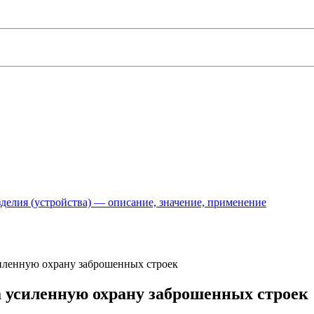
делия (устройства) — описание, значение, применение
силенную охрану заброшенных строек
 усиленную охрану заброшенных строек