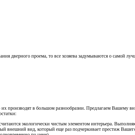
ания дверного проема, то все хозяева задумываются о самой луч
то их производят в большом разнообразии. Предлагаем Вашему в
остатки:
читаются экологически чистым элементом интерьера. Выполняют и
нный внешний вид, который еще раз подчеркивает престиж Ваше
 одновременно по цене).