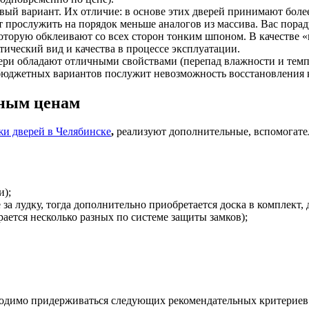
ый вариант. Их отличие: в основе этих дверей принимают боле
т прослужить на порядок меньше аналогов из массива. Вас пора
 которую обклеивают со всех сторон тонким шпоном. В качестве
етический вид и качества в процессе эксплуатации.
ри обладают отличными свойствами (перепад влажности и темпе
бюджетных вариантов послужит невозможность восстановления 
дным ценам
и дверей в Челябинске
,
реализуют дополнительные, вспомогат
и);
за лудку, тогда дополнительно приобретается доска в комплект, 
рается несколько разных по системе защиты замков);
бходимо придерживаться следующих рекомендательных критериев