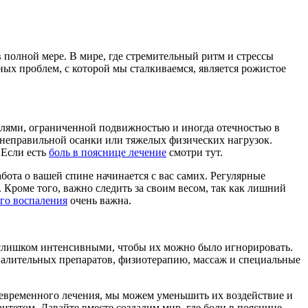
полной мере. В мире, где стремительный ритм и стрессы
ых проблем, с которой мы сталкиваемся, является рожистое
болями, ограниченной подвижностью и иногда отечностью в
 неправильной осанки или тяжелых физических нагрузок.
 Если есть
боль в пояснице лечение
смотри тут.
бота о вашей спине начинается с вас самих. Регулярные
Кроме того, важно следить за своим весом, так как лишний
го воспаления
очень важна.
ь слишком интенсивными, чтобы их можно было игнорировать.
спалительных препаратов, физиотерапию, массаж и специальные
оевременного лечения, мы можем уменьшить их воздействие и
ритетом. Давайте вместе создадим мир, где боли в пояснице