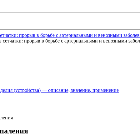
етчатки: прорыв в борьбе с артериальными и венозными заболев
делия (устройства) — описание, значение, применение
аления
спаления