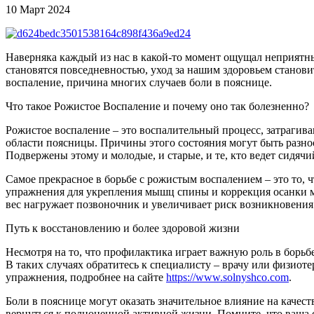
10 Март 2024
Наверняка каждый из нас в какой-то момент ощущал неприятны
становятся повседневностью, уход за нашим здоровьем станов
воспаление, причина многих случаев боли в пояснице.
Что такое Рожистое Воспаление и почему оно так болезненно?
Рожистое воспаление – это воспалительный процесс, затрагив
области поясницы. Причины этого состояния могут быть разно
Подвержены этому и молодые, и старые, и те, кто ведет сидячий
Самое прекрасное в борьбе с рожистым воспалением – это то, ч
упражнения для укрепления мышц спины и коррекция осанки мо
вес нагружает позвоночник и увеличивает риск возникновения 
Путь к восстановлению и более здоровой жизни
Несмотря на то, что профилактика играет важную роль в борь
В таких случаях обратитесь к специалисту – врачу или физиот
упражнения, подробнее на сайте
https://www.solnyshco.com
.
Боли в пояснице могут оказать значительное влияние на каче
вернуться к полноценной активной жизни. Помните, что ваша сп