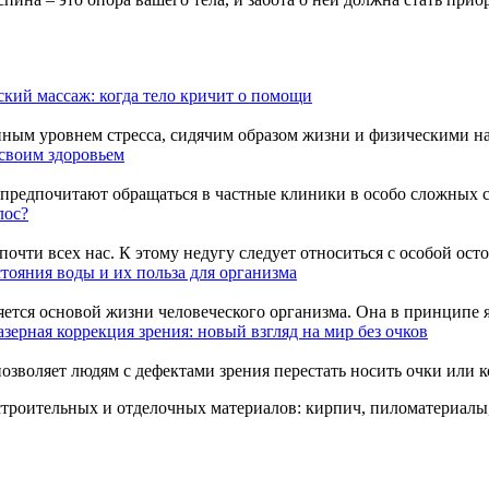
ский массаж: когда тело кричит о помощи
ым уровнем стресса, сидячим образом жизни и физическими нагр
 своим здоровьем
редпочитают обращаться в частные клиники в особо сложных слу
лос?
очти всех нас. К этому недугу следует относиться с особой осто
тояния воды и их польза для организма
яется основой жизни человеческого организма. Она в принципе я
азерная коррекция зрения: новый взгляд на мир без очков
озволяет людям с дефектами зрения перестать носить очки или ко
троительных и отделочных материалов: кирпич, пиломатериалы,