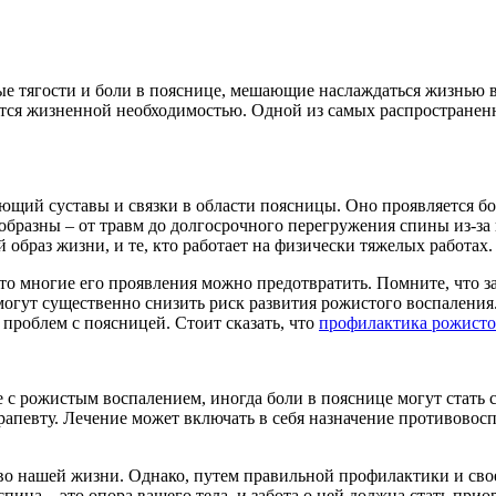
е тягости и боли в пояснице, мешающие наслаждаться жизнью в 
ится жизненной необходимостью. Одной из самых распространенн
ающий суставы и связки в области поясницы. Оно проявляется 
образны – от травм до долгосрочного перегружения спины из-за
 образ жизни, и те, кто работает на физически тяжелых работах.
то многие его проявления можно предотвратить. Помните, что за
гут существенно снизить риск развития рожистого воспаления. 
проблем с поясницей. Стоит сказать, что
профилактика рожисто
бе с рожистым воспалением, иногда боли в пояснице могут стат
ерапевту. Лечение может включать в себя назначение противово
ство нашей жизни. Однако, путем правильной профилактики и св
ина – это опора вашего тела, и забота о ней должна стать прио