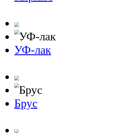
УФ-лак
Брус