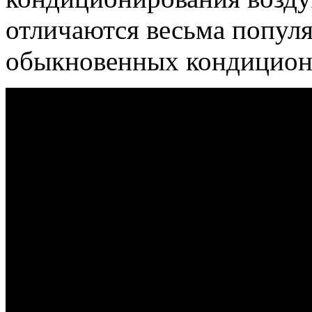
отличаются весьма попул
обыкновенных кондицион