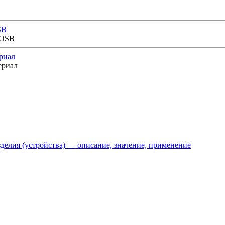
SB
риал
делия (устройства) — описание, значение, применение