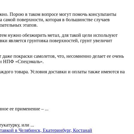
жно. Порою в таком вопросе могут помочь консультанты
ва самой поверхности, которая в большинстве случаев
язательных этапов.
тем нужно обезжирить метал, для такой цели используют
вки является грунтовка поверхностей, грунт увеличит
т даже покраски самолетов, что, несомненно делает ее очень
ии НПФ «Спецэмаль».
аждого товара. Условия доставки и оплаты также имеются на
ное ее применение – ...
катурку, или ...
тавкой в Челябинск, Екатеринбург, Костанай