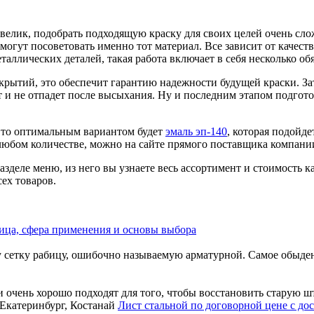
велик, подобрать подходящую краску для своих целей очень сло
 могут посоветовать именно тот материал. Все зависит от качест
таллических деталей, такая работа включает в себя несколько об
рытий, это обеспечит гарантию надежности будущей краски. За
т и не отпадет после высыхания. Ну и последним этапом подгото
, то оптимальным вариантом будет
эмаль эп-140
, которая подойде
любом количестве, можно на сайте прямого поставщика компан
деле меню, из него вы узнаете весь ассортимент и стоимость к
сех товаров.
ица, сфера применения и основы выбора
ту сетку рабицу, ошибочно называемую арматурной. Самое обыден
очень хорошо подходят для того, чтобы восстановить старую шту
Лист стальной по договорной цене с дос