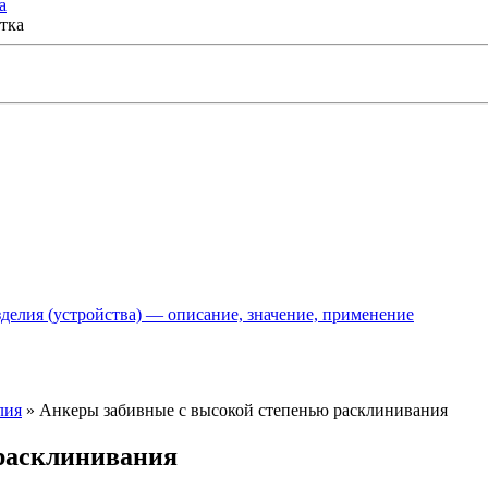
а
делия (устройства) — описание, значение, применение
лия
»
Анкеры забивные с высокой степенью расклинивания
расклинивания