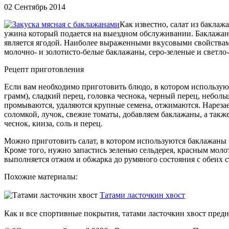
02 Сентябрь 2014
Как известно, салат из бакла
ужина который подается на выездном обслуживании. Баклажан я
является ягодой. Наиболее выраженными вкусовыми свойствами
молочно- и золотисто-белые баклажаны, серо-зеленые и светл
Рецепт приготовления
Если вам необходимо приготовить блюдо, в котором используют
грамм), сладкий перец, головка чеснока, черный перец, небол
промываются, удаляются крупные семена, отжимаются. Нарезаем
соломкой, лучок, свежие томаты, добавляем баклажаны, а такж
чеснок, кинза, соль и перец.
Можно приготовить салат, в котором используются баклажаны и
Кроме того, нужно запастись зеленью сельдерея, красным мол
выполняется отжим и обжарка до румяного состояния с обеих с
Похожие материалы:
Татами ласточкин хвост
Как и все спортивные покрытия, татами ласточкин хвост предна