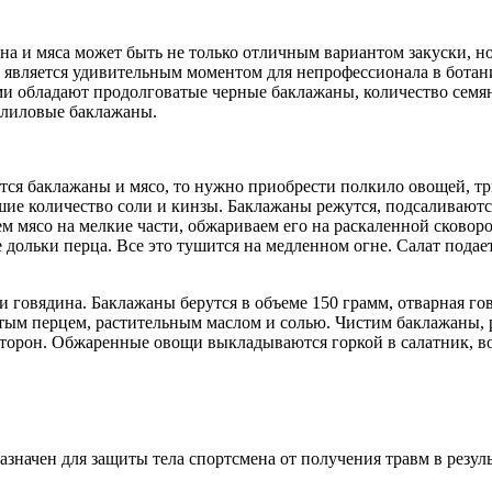
жана и мяса может быть не только отличным вариантом закуски, 
вляется удивительным моментом для непрофессионала в ботаниче
 обладают продолговатые черные баклажаны, количество семян 
о-лиловые баклажаны.
ся баклажаны и мясо, то нужно приобрести полкило овощей, три
ьшие количество соли и кинзы. Баклажаны режутся, подсаливаютс
 мясо на мелкие части, обжариваем его на раскаленной сковоро
е дольки перца. Все это тушится на медленном огне. Салат пода
 говядина. Баклажаны берутся в объеме 150 грамм, отварная го
отым перцем, растительным маслом и солью. Чистим баклажаны, 
торон. Обжаренные овощи выкладываются горкой в салатник, вок
значен для защиты тела спортсмена от получения травм в результа