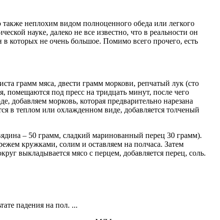
но также неплохим видом полноценного обеда или легкого
ской науке, далеко не все известно, что в реальности он
в которых не очень большое. Помимо всего прочего, есть
ста грамм мяса, двести грамм моркови, репчатый лук (сто
я, помещаются под пресс на тридцать минут, после чего
де, добавляем морковь, которая предварительно нарезана
ется в теплом или охлажденном виде, добавляется толченый
вядина – 50 грамм, сладкий маринованный перец 30 грамм).
режем кружками, солим и оставляем на полчаса. Затем
руг выкладывается мясо с перцем, добавляется перец, соль.
те падения на пол. ...