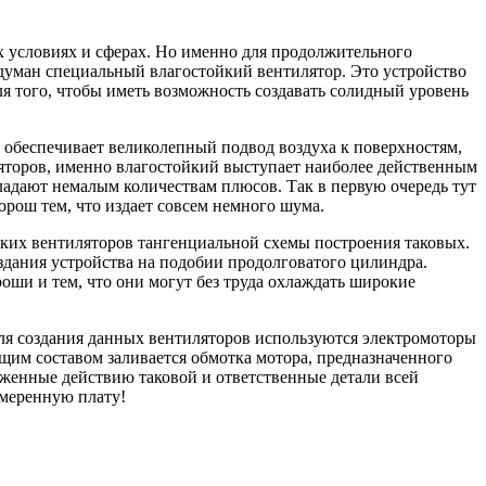
 условиях и сферах. Но именно для продолжительного
идуман специальный влагостойкий вентилятор. Это устройство
я того, чтобы иметь возможность создавать солидный уровень
обеспечивает великолепный подвод воздуха к поверхностям,
яторов, именно влагостойкий выступает наиболее действенным
ладают немалым количествам плюсов. Так в первую очередь тут
орош тем, что издает совсем немного шума.
йких вентиляторов тангенциальной схемы построения таковых.
здания устройства на подобии продолговатого цилиндра.
оши и тем, что они могут без труда охлаждать широкие
Для создания данных вентиляторов используются электромоторы
им составом заливается обмотка мотора, предназначенного
рженные действию таковой и ответственные детали всей
умеренную плату!