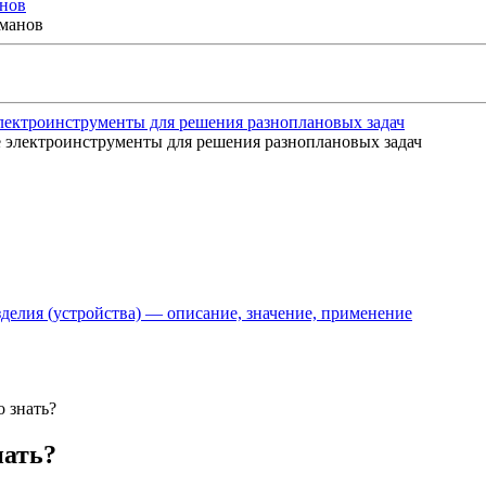
нов
ектроинструменты для решения разноплановых задач
делия (устройства) — описание, значение, применение
 знать?
нать?