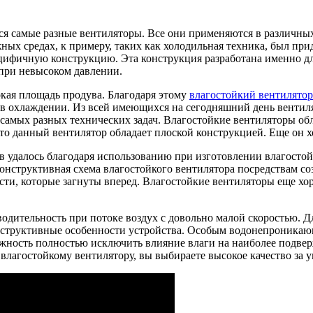
я самые разные вентиляторы. Все они применяются в различных
ных средах, к примеру, таких как холодильная техника, был пр
цифичную конструкцию. Эта конструкция разработана именно дл
при невысоком давлении.
кая площадь продува. Благодаря этому
влагостойкий вентилятор
в охлаждении. Из всей имеющихся на сегодняшний день вентил
самых разных технических задач. Влагостойкие вентиляторы об
что данный вентилятор обладает плоской конструкцией. Еще он х
тв удалось благодаря использованию при изготовлении влагосто
конструктивная схема влагостойкого вентилятора посредствам со
сти, которые загнуты вперед. Влагостойкие вентиляторы еще хор
одительность при потоке воздух с довольно малой скоростью. 
структивные особенности устройства. Особым водонепроникающ
можность полностью исключить влияние влаги на наиболее подве
влагостойкому вентилятору, вы выбираете высокое качество за 