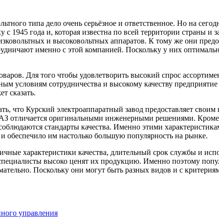
льтного типа дело очень серьёзное и ответственное. Но на сег
с 1945 года и, которая известна по всей территории страны и 
ковольтных и высоковольтных аппаратов. К тому же они предост
дничают именно с этой компанией. Поскольку у них оптимально
товаров. Для того чтобы удовлетворить высокий спрос ассортим
ным условиям сотрудничества и высокому качеству предприятие
ет сказать.
зать, что Курский электроаппаратный завод предоставляет свои
АЗ отличается оригинальными инженерными решениями. Кроме э
соблюдаются стандарты качества. Именно этими характеристика
 и обеспечило им настолько большую популярность на рынке.
личные характеристики качества, длительный срок службы и испо
 специалисты высоко ценят их продукцию. Именно поэтому попу
тельно. Поскольку они могут быть разных видов и с критериям
ного управления