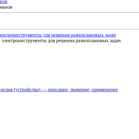
нов
ектроинструменты для решения разноплановых задач
делия (устройства) — описание, значение, применение