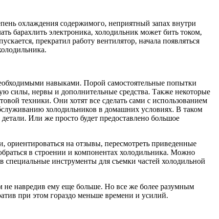
епень охлаждения содержимого, неприятный запах внутри
ть барахлить электроника, холодильник может бить током,
ускается, прекратил работу вентилятор, начала появляться
холодильника.
 необходимыми навыками. Порой самостоятельные попытки
тую силы, нервы и дополнительные средства. Также некоторые
овой техники. Они хотят все сделать сами с использованием
 обслуживанию холодильников в домашних условиях. В таком
 детали. Или же просто будет предоставлено большое
, ориентироваться на отзывы, пересмотреть приведенные
обраться в строении и компонентах холодильника. Можно
ав специальные инструменты для съемки частей холодильной
м не навредив ему еще больше. Но все же более разумным
ратив при этом гораздо меньше времени и усилий.