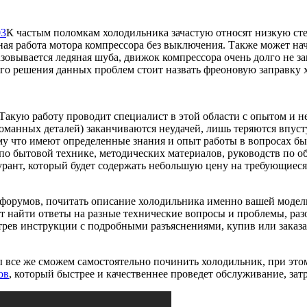
К частым поломкам холодильника зачастую относят низкую ст
я работа мотора компрессора без выключения. Также может нача
овывается ледяная шуба, движок компрессора очень долго не зап
ого решения данных проблем стоит назвать фреоновую заправку 
Такую работу проводит специалист в этой области с опытом и
ломанных деталей) заканчиваются неудачей, лишь теряются впус
у что имеют определенные знания и опыт работы в вопросах быт
 по бытовой технике, методических материалов, руководств по
курант, который будет содержать небольшую цену на требующиеся
форумов, почитать описание холодильника именно вашей модели
 найти ответы на разные технические вопросы и проблемы, раз
трев инструкции с подробными разъяснениями, купив или заказ
ы все же сможем самостоятельно починить холодильник, при это
ов
, который быстрее и качественнее проведет обслуживание, зат