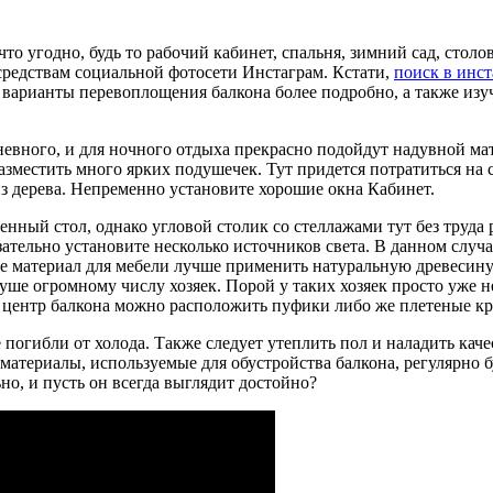
о угодно, будь то рабочий кабинет, спальня, зимний сад, столов
осредствам социальной фотосети Инстаграм. Кстати,
поиск в инст
варианты перевоплощения балкона более подробно, а также изуч
невного, и для ночного отдыха прекрасно подойдут надувной ма
разместить много ярких подушечек. Тут придется потратиться на
из дерева. Непременно установите хорошие окна Кабинет.
нный стол, однако угловой столик со стеллажами тут без труда р
тельно установите несколько источников света. В данном случа
тве материал для мебели лучше применить натуральную древесину
уше огромному числу хозяек. Порой у таких хозяек просто уже н
 центр балкона можно расположить пуфики либо же плетеные кр
 погибли от холода. Также следует утеплить пол и наладить кач
ойматериалы, используемые для обустройства балкона, регулярно
но, и пусть он всегда выглядит достойно?