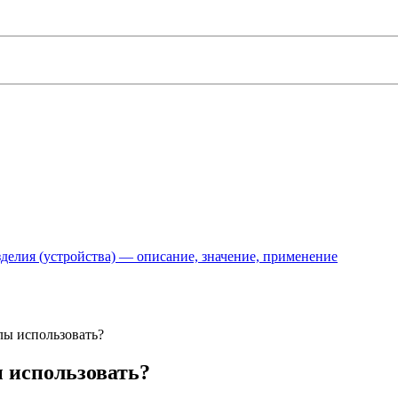
делия (устройства) — описание, значение, применение
лы использовать?
 использовать?