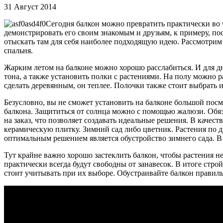
31 Август 2014
Сегодня балкон можно превратить практически во чт
демонстрировать его своим знакомым и друзьям, к примеру, п
отыскать там для себя наиболее подходящую идею. Рассмотрим 
спальня.
Жарким летом на балконе можно хорошо расслабиться. И для д
тона, а также установить полки с растениями. На полу можно 
сделать деревянным, он теплее. Полочки также стоит выбрать 
Безусловно, вы не сможет установить на балконе большой посме
балкона. Защититься от солнца можно с помощью жалюзи. Обяза
на заказ, что позволяет создавать идеальные решения. В качес
керамическую плитку. Зимний сад либо цветник. Растения по д
оптимальным решением является обустройство зимнего сада. В
Тут крайне важно хорошо застеклить балкон, чтобы растения не
практически всегда будут свободны от занавесок. В итоге стр
стоит учитывать при их выборе. Обустраивайте балкон правиль