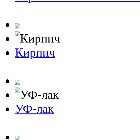
Кирпич
УФ-лак