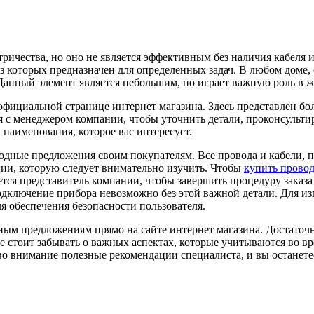
ричества, но оно не является эффективным без наличия кабеля и
з которых предназначен для определенных задач. В любом доме
 Данный элемент является небольшим, но играет важную роль в 
 официальной странице интернет магазина. Здесь представлен б
 с менеджером компании, чтобы уточнить детали, проконсультиро
наименования, которое вас интересует.
одные предложения своим покупателям. Все провода и кабели, п
ции, которую следует внимательно изучить. Чтобы
купить прово
ется представитель компании, чтобы завершить процедуру заказ
Подключение прибора невозможно без этой важной детали. Для 
я обеспечения безопасности пользователя.
ым предложениям прямо на сайте интернет магазина. Достаточн
не стоит забывать о важных аспектах, которые учитываются во в
 во внимание полезные рекомендации специалиста, и вы останет