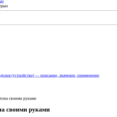
ью
делия (устройства) — описание, значение, применение
ртона своими руками
она своими руками