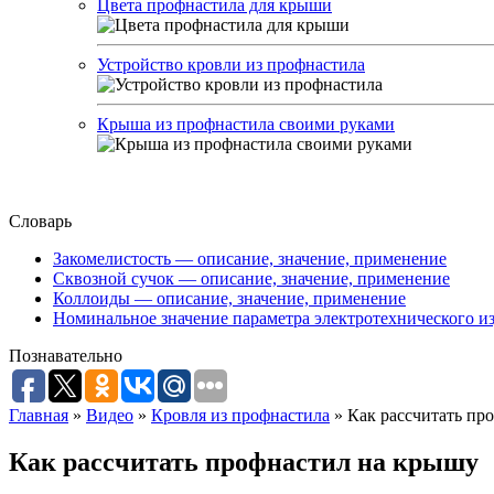
Цвета профнастила для крыши
Устройство кровли из профнастила
Крыша из профнастила своими руками
Словарь
Закомелистость — описание, значение, применение
Сквозной сучок — описание, значение, применение
Коллоиды — описание, значение, применение
Номинальное значение параметра электротехнического из
Познавательно
Главная
»
Видео
»
Кровля из профнастила
»
Как рассчитать пр
Как рассчитать профнастил на крышу