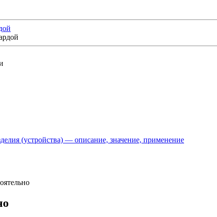
дой
делия (устройства) — описание, значение, применение
тоятельно
но