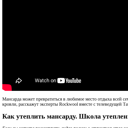
Мансарда может превратиться в любимое место отдыха всей сем
кровли, расскажут эксперты Rockwool вместе с телеведущей Т
Как утеплить мансарду. Школа утеплен