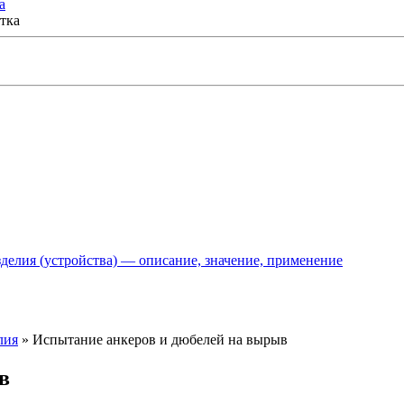
а
делия (устройства) — описание, значение, применение
лия
»
Испытание анкеров и дюбелей на вырыв
в