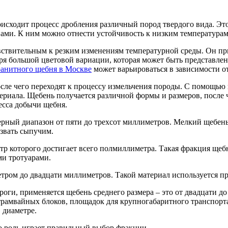
исходит процесс дробления различный пород твердого вида. Эт
твами. К ним можно отнести устойчивость к низким температура
чувствительным к резким изменениям температурной среды. Он п
аря большой цветовой вариации, которая может быть представле
ранитного щебня в Москве
может варьироваться в зависимости от
сле чего переходят к процессу измельчения породы. С помощью 
риала. Щебень получается различной формы и размеров, после ч
есса добычи щебня.
ерный диапазон от пяти до трехсот миллиметров. Мелкий щебен
звать сыпучим.
р которого достигает всего полмиллиметра. Такая фракция щебн
ми тротуарами.
тром до двадцати миллиметров. Такой материал используется пр
оги, применяется щебень среднего размера – это от двадцати д
рамвайных блоков, площадок для крупногабаритного транспорта,
 диаметре.
ю роль играет правильный выбор фракции.