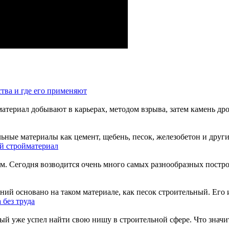
ства и где его применяют
териал добывают в карьерах, методом взрыва, затем камень дроб
ные материалы как цемент, щебень, песок, железобетон и другие
й стройматериал
м. Сегодня возводится очень много самых разнообразных построе
ий основано на таком материале, как песок строительный. Его и
 без труда
й уже успел найти свою нишу в строительной сфере. Что значит 