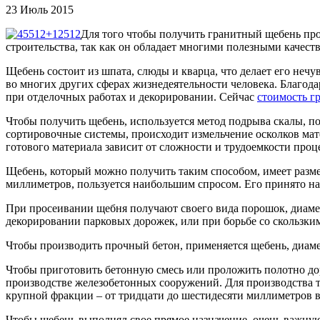
23 Июль 2015
Для того чтобы получить гранитный щебень про
строительства, так как он обладает многими полезными качес
Щебень состоит из шпата, слюды и кварца, что делает его не
во многих других сферах жизнедеятельности человека. Благод
при отделочных работах и декорировании. Сейчас
стоимость г
Чтобы получить щебень, используется метод подрыва скалы, по
сортировочные системы, происходит измельчение осколков мате
готового материала зависит от сложности и трудоемкости проц
Щебень, который можно получить таким способом, имеет разм
миллиметров, пользуется наибольшим спросом. Его принято на
При просеивании щебня получают своего вида порошок, диамет
декорировании парковых дорожек, или при борьбе со скользки
Чтобы производить прочный бетон, применяется щебень, диаме
Чтобы приготовить бетонную смесь или проложить полотно дор
производстве железобетонных сооружений. Для производства т
крупной фракции – от тридцати до шестидесяти миллиметров в
Чтобы щебень выполнял свое прямое назначение, очень важну