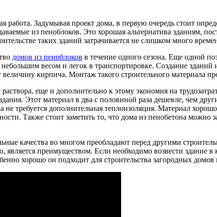
я работа. Задумывая проект дома, в первую очередь стоит опреде
даваемые из пеноблоков. Это хорошая альтернатива зданиям, по
ительстве таких зданий затрачивается не слишком много времен
ство
домов из пеноблоков
в течение одного сезона. Еще одной поз
ебольшим весом и легок в транспортировке. Создание зданий из 
величину кирпича. Монтаж такого строительного материала прос
раствора, еще и дополнительно к этому экономия на трудозатрат
здания. Этот материал в два с половиной раза дешевле, чем дру
а не требуется дополнительная теплоизоляция. Материал хорошо 
ости. Также стоит заметить то, что дома из пенобетона можно з
ьные качества во многом преобладают перед другими строитель
о, является преимуществом. Если необходимо возвести здание в к
обенно хорошо он подходит для строительства загородных домов 