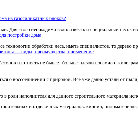
дома из газосиликатных блоков?
й. Для этого необходимо взять известь и специальный песок из 
для постройки дома
е технологии обработки леса, иметь специалистов, то дерево пре
бетоны — виды, преимущества, применение
бетонов плотность не бывает больше тысячи восьмисот килограмм
ься о воссоединении с природой. Все уже давно устали от пыли, 
о в роли наполнителя для данного строительного материала испол
троительных и отделочных материалов: кирпич, пиломатериалы,