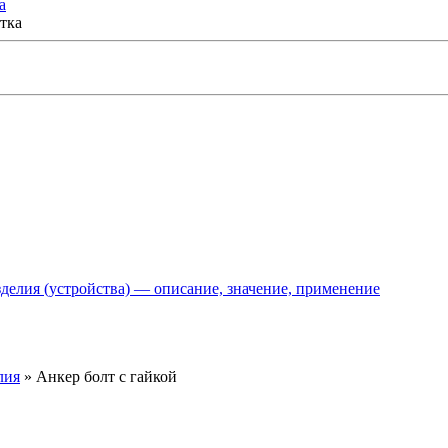
а
делия (устройства) — описание, значение, применение
лия
»
Анкер болт с гайкой