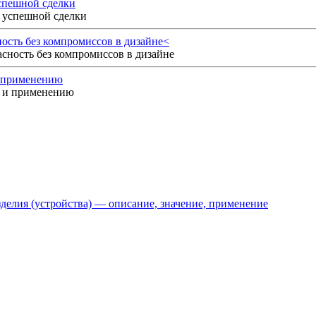
спешной сделки
сть без компромиссов в дизайне<
и применению
делия (устройства) — описание, значение, применение